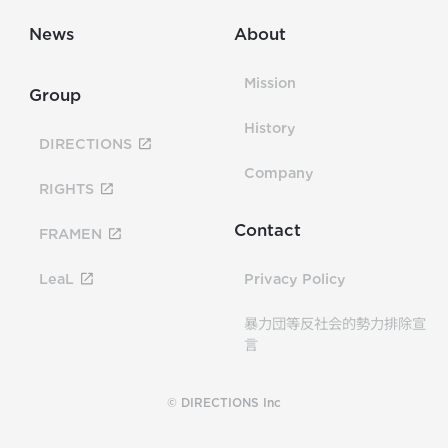
News
About
Mission
Group
History
DIRECTIONS
Company
RIGHTS
Contact
FRAMEN
LeaL
Privacy Policy
暴力団等反社会的勢力排除宣
言
© DIRECTIONS Inc