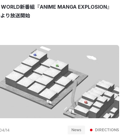
 WORLD新番組『ANIME MANGA EXPLOSION』
30より放送開始
News
DIRECTIONS
04/14