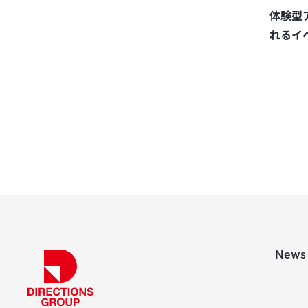
体験型ア
れるイ
News