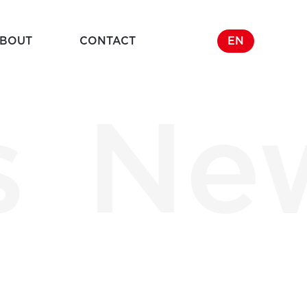
BOUT
CONTACT
EN
s
Ne
Company
y
企業概要