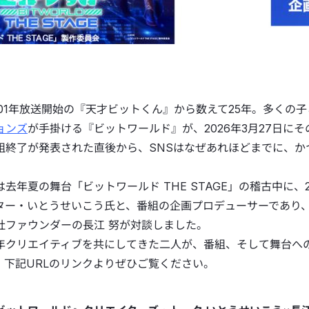
001年放送開始の『天才ビットくん』から数えて25年。多くの
ョンズ
が手掛ける『ビットワールド』が、2026年3月27日に
組終了が発表された直後から、SNSはなぜあれほどまでに、
。
は去年夏の舞台「ビットワールド THE STAGE」の稽古中に
ター・いとうせいこう氏と、番組の企画プロデューサーであり
社ファウンダーの長江 努が対談しました。
年クリエイティブを共にしてきた二人が、番組、そして舞台へ
。下記URLのリンクよりぜひご覧ください。