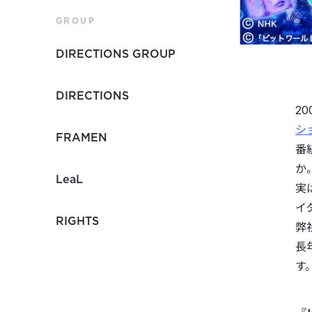
GROUP
DIRECTIONS GROUP
DIRECTIONS
2
シ
FRAMEN
番
か
LeaL
実
イ
RIGHTS
弊
長
す