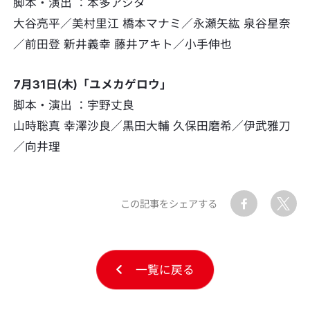
脚本・演出 ：本多アシタ
大谷亮平／美村里江 橋本マナミ／永瀬矢紘 泉谷星奈
／前田登 新井義幸 藤井アキト／小手伸也
7月31日(木)「ユメカゲロウ」
脚本・演出 ：宇野丈良
山時聡真 幸澤沙良／黒田大輔 久保田磨希／伊武雅刀
／向井理
この記事をシェアする
一覧に戻る