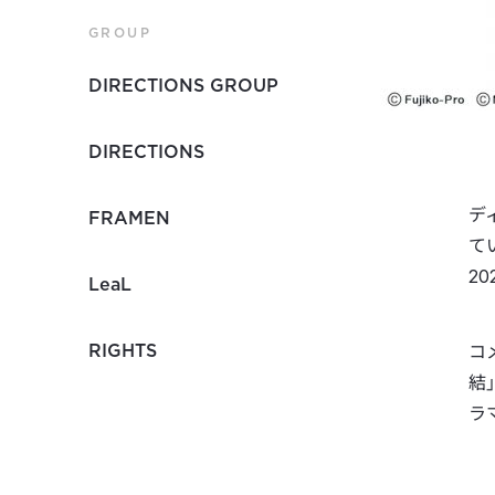
GROUP
DIRECTIONS GROUP
DIRECTIONS
デ
FRAMEN
て
2
LeaL
RIGHTS
コ
結
ラ