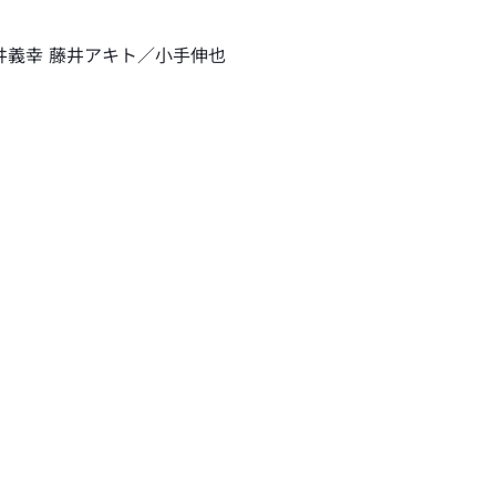
井義幸 藤井アキト／小手伸也
）