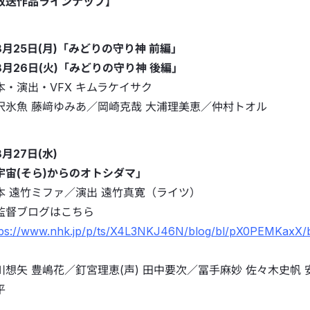
放送作品ラインナップ】
8月25日(月)「みどりの守り神 前編」
8月26日(火)「みどりの守り神 後編」
本・演出・VFX キムラケイサク
沢氷魚 藤﨑ゆみあ／岡崎克哉 大浦理美恵／仲村トオル
月27日(水)
宇宙(そら)からのオトシダマ」
本 遠竹ミファ／演出 遠竹真寛（ライツ）
監督ブログはこちら
tps://www.nhk.jp/p/ts/X4L3NKJ46N/blog/bl/pX0PEMKaxX
川想矢 豊嶋花／釘宮理恵(声) 田中要次／冨手麻妙 佐々木史帆 
平