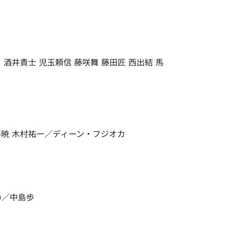
酒井貴士 児玉頼信 藤咲舞 藤田匠 西出結 馬
藤暁 木村祐一／ディーン・フジオカ
)／中島歩