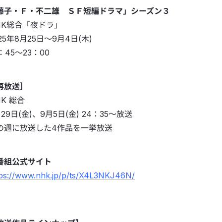
藤子・Ｆ・不二雄 ＳＦ短編ドラマ」シーズン３
HK総合「夜ドラ」
25年8月25日〜9月4日(木)
：45～23：00
再放送］
HK 総合
29日(金)、9月5日(金) 24：35〜放送
の週に放送した4作品を一挙放送
番組公式サイト
tps://www.nhk.jp/p/ts/X4L3NKJ46N/