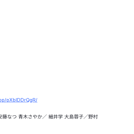
/bp/pXblDDrQgR/
安藤なつ 青木さやか／ 細井学 大島蓉子／野村