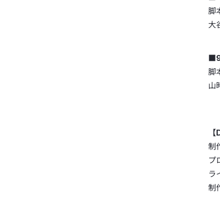
脚
大
■
脚
山
【D
制
プ
ラ
制