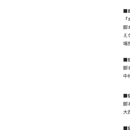
■8
「
脚
え
場
■
脚
中
■
脚
大
■