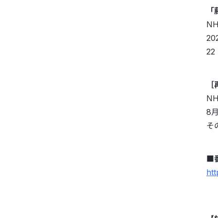
「
N
20
22
［
N
8月
そ
■
ht