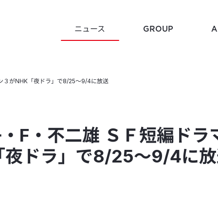
NEWS
ニュース
GROUP
A
３がNHK「夜ドラ」で8/25〜9/4に放送
Histor
Mission
企業沿革
企業理念
・F・不二雄 ＳＦ短編ドラ
「夜ドラ」で8/25〜9/4に