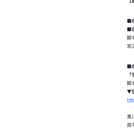
【
■
■
脚
宮
■8
「
脚
▼
ht
黒
周