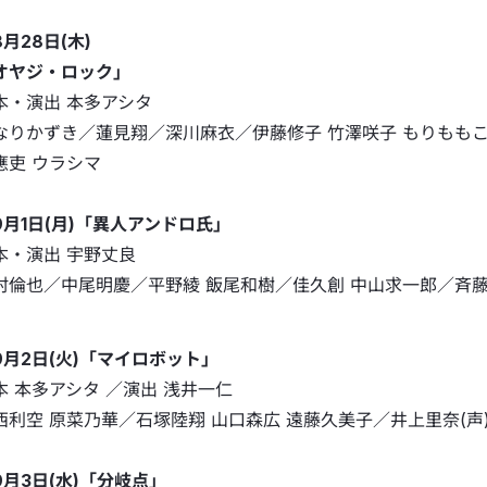
月28日(木)
オヤジ・ロック」
本・演出 本多アシタ
なりかずき／蓮見翔／深川麻衣／伊藤修子 竹澤咲子 もりももこ 
應吏 ウラシマ
9月1日(月)「異人アンドロ氏」
本・演出 宇野丈良
村倫也／中尾明慶／平野綾 飯尾和樹／佳久創 中山求一郎／斉
9月2日(火)「マイロボット」
本 本多アシタ ／演出 浅井一仁
西利空 原菜乃華／石塚陸翔 山口森広 遠藤久美子／井上里奈(声
9月3日(水)「分岐点」