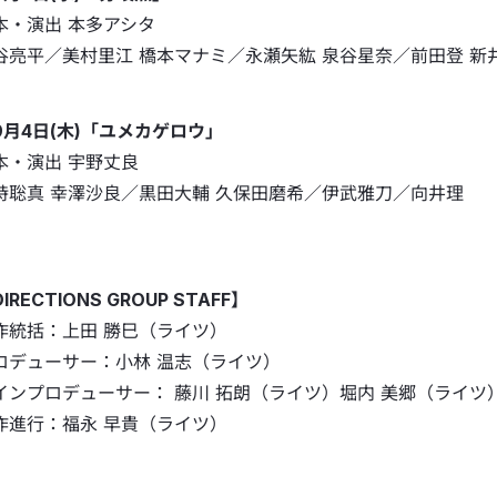
本・演出 本多アシタ
谷亮平／美村里江 橋本マナミ／永瀬矢紘 泉谷星奈／前田登 新
9月4日(木)「ユメカゲロウ」
本・演出 宇野丈良
時聡真 幸澤沙良／黒田大輔 久保田磨希／伊武雅刀／向井理
IRECTIONS GROUP STAFF】
作統括：上田 勝巳（ライツ）
ロデューサー：小林 温志（ライツ）
インプロデューサー： 藤川 拓朗（ライツ）堀内 美郷（ライツ
作進行：福永 早貴（ライツ）