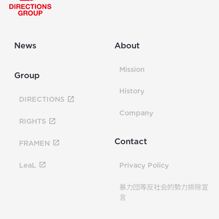
News
About
Mission
Group
History
DIRECTIONS
Company
RIGHTS
Contact
FRAMEN
LeaL
Privacy Policy
暴力団等反社会的勢力排除宣
言