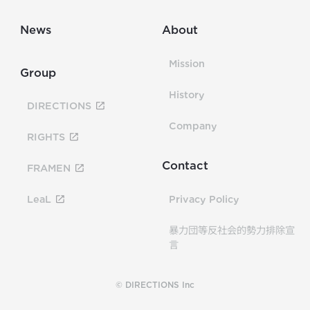
News
About
Mission
Group
History
DIRECTIONS
Company
RIGHTS
Contact
FRAMEN
LeaL
Privacy Policy
暴力団等反社会的勢力排除宣
言
© DIRECTIONS Inc