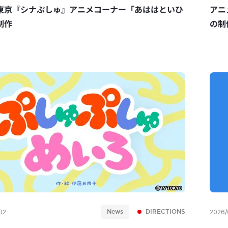
東京『シナぷしゅ』アニメコーナー「あははといひ
アニ
制作
の制
News
DIRECTIONS
02
2026/