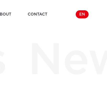
BOUT
CONTACT
EN
s
Ne
Company
y
企業概要