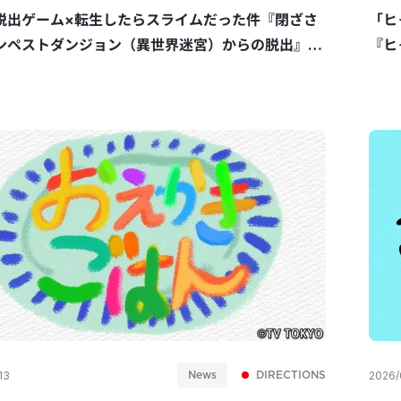
脱出ゲーム×転生したらスライムだった件『閉ざさ
「ヒ
ンペストダンジョン（異世界迷宮）からの脱出』の
『ヒ
作を担当
News
DIRECTIONS
13
2026/