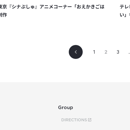
東京『シナぷしゅ』アニメコーナー「おえかきごは
テレ
制作
い」
1
2
3
.
Group
DIRECTIONS